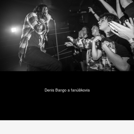
Denis Bango a fanúšikovia