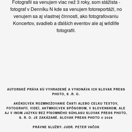
Fotografii sa venujem viac než 3 roky, som stážista -
fotograf v Denníku N kde sa venujem fotoreportáži, no
venujem sa aj vlastnej činnosti, ako fotografovaniu
Koncertov, svadieb a ďalších eventov ale aj wildlife
fotografii.
AUTORSKÉ PRÁVA SÚ VYHRADENÉ A VYKONÁVA ICH SLOVAK PRESS
PHOTO, S .R. O.
AKÉKOĽVEK ROZMNOŽOVANIE ČASTI ALEBO CELKU TEXTOV,
FOTOGRAFIÍ, VIDEÍ, AKÝMKOĽVEK SPÔSOBOM, V SLOVENSKOM, ALE
AJ V INOM JAZYKU BEZ PÍSOMNÉHO SÚHLASU SLOVAK PRESS PHOTO,
S. R. O. JE ZAKÁZANÉ. SLOVAK PRESS PHOTO © 2026
PRÁVNE SLUŽBY: JUDR. PETER VAČOK