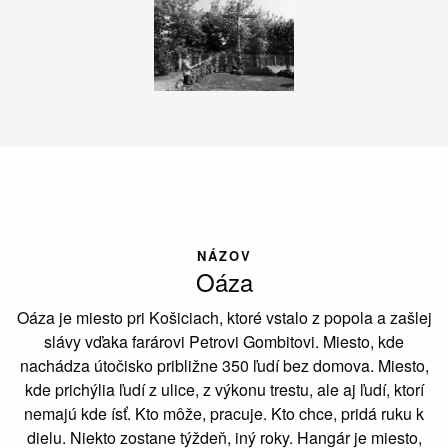
NÁZOV
Oáza
Oáza je miesto pri Košiciach, ktoré vstalo z popola a zašlej
slávy vďaka farárovi Petrovi Gombitovi. Miesto, kde
nachádza útočisko približne 350 ľudí bez domova. Miesto,
kde prichýlia ľudí z ulice, z výkonu trestu, ale aj ľudí, ktorí
nemajú kde ísť. Kto môže, pracuje. Kto chce, pridá ruku k
dielu. Niekto zostane týždeň, iný roky. Hangár je miesto,