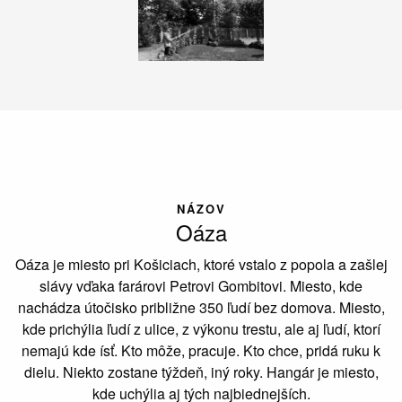
NÁZOV
Oáza
Oáza je miesto pri Košiciach, ktoré vstalo z popola a zašlej
slávy vďaka farárovi Petrovi Gombitovi. Miesto, kde
nachádza útočisko približne 350 ľudí bez domova. Miesto,
kde prichýlia ľudí z ulice, z výkonu trestu, ale aj ľudí, ktorí
nemajú kde ísť. Kto môže, pracuje. Kto chce, pridá ruku k
dielu. Niekto zostane týždeň, iný roky. Hangár je miesto,
kde uchýlia aj tých najbiednejších.