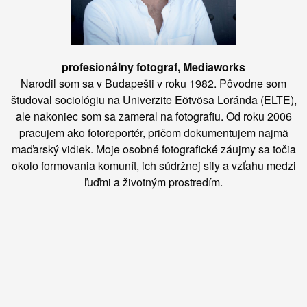
profesionálny fotograf, Mediaworks
Narodil som sa v Budapešti v roku 1982. Pôvodne som
študoval sociológiu na Univerzite Eötvösa Loránda (ELTE),
ale nakoniec som sa zameral na fotografiu. Od roku 2006
pracujem ako fotoreportér, pričom dokumentujem najmä
maďarský vidiek. Moje osobné fotografické záujmy sa točia
okolo formovania komunít, ich súdržnej sily a vzťahu medzi
ľuďmi a životným prostredím.