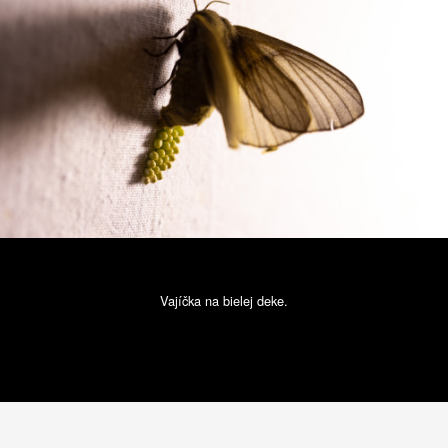
Vajíčka na bielej deke.